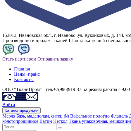
153013, Ивановская обл., г. Иваново ,ул. Куконковых, д. 144, ком
Производство и продажа тканей I Поставка тканей специально
Стать партнером
Отправить заявку
Главная
Цены -прайс
Контакты
ООО "ТканиПром" - тел.+7(996)919-37-52 режим работы с 9.00 
Войти
Каталог
продукции
Марля
Бязь, мадаполам, ситец б/з
Вафельное полотно
Фланель
холстопрошивное
Ватин
Неткол
Ткань упаковочная, мешковин