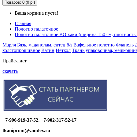
Товаров: 0 (0 р.)
Ваша корзина пуста!
Главная
Полотно палаточное
Полотно палаточное ВО хаки (ширина 150 см, плотность 2
Марля
Бязь, мадаполам, ситец б/з
Вафельное полотно
Фланель
холстопрошивное
Ватин
Неткол
Ткань упаковочная, мешковин
Прайс-лист
скачать
+7-996-919-37-52, +7-902-317-52-17
tkaniprom@yandex.ru