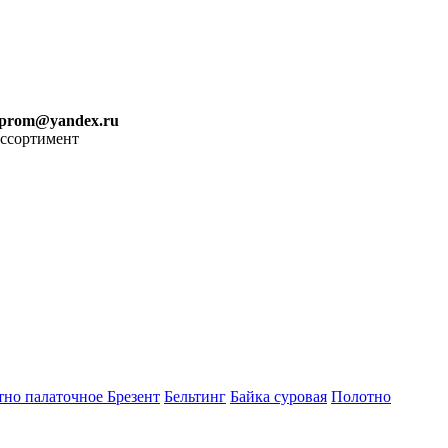
iprom@yandex.ru
ассортимент
тно палаточное
Брезент
Бельтинг
Байка суровая
Полотно