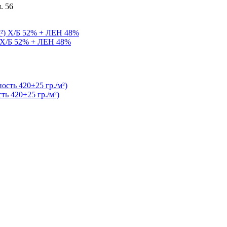
. 56
) Х/Б 52% + ЛЕН 48%
ь 420±25 гр./м²)