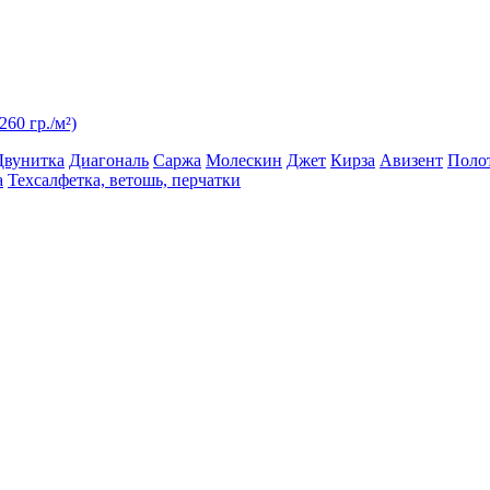
60 гр./м²)
Двунитка
Диагональ
Саржа
Молескин
Джет
Кирза
Авизент
Поло
а
Техсалфетка, ветошь, перчатки