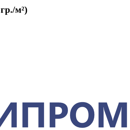
гр./м²)