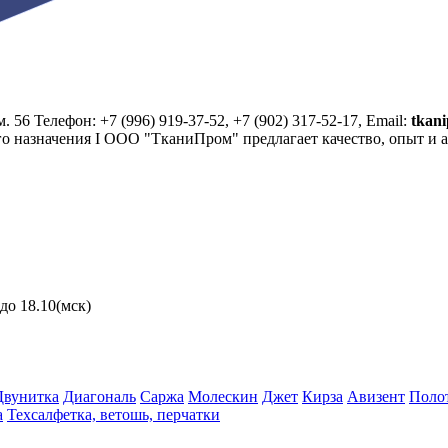
. 56 Телефон: +7 (996) 919-37-52, +7 (902) 317-52-17, Email:
tkan
го назначения I ООО "ТканиПром" предлагает качество, опыт и 
до 18.10(мск)
Двунитка
Диагональ
Саржа
Молескин
Джет
Кирза
Авизент
Поло
а
Техсалфетка, ветошь, перчатки