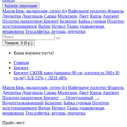
Каталог
продукции
Марля
Бязь, мадаполам, ситец б/з
Вафельное полотно
Фланель
Двунитка
Диагональ
Саржа
Молескин
Джет
Кирза
Авизент
Полотно палаточное
Брезент
Бельтинг
Байка суровая
Полотно
холстопрошивное
Ватин
Неткол
Ткань упаковочная,
мешковина
Техсалфетка, ветошь, перчатки
Товаров: 0 (0 р.)
Ваша корзина пуста!
Главная
Брезент
Брезент СКПВ хаки (ширина 90 см, плотность 500±30
гр./м²) Х/Б 52% + ЛЕН 48%
Марля
Бязь, мадаполам, ситец б/з
Вафельное полотно
Фланель
Двунитка
Диагональ
Саржа
Молескин
Джет
Кирза
Авизент
Полотно палаточное
Брезент
- Огнеупорный
-
Водоотталкивающий
Бельтинг
Байка суровая
Полотно
холстопрошивное
Ватин
Неткол
Ткань упаковочная,
мешковина
Техсалфетка, ветошь, перчатки
Прайс-лист