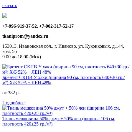
скачать
+7-996-919-37-52, +7-902-317-52-17
tkaniprom@yandex.ru
153013, Ивановская обл., г. Иваново, ул. Куконковых, д.144,
ком. 56
9.00 до 18.00 (Мск)
Брезент СКПВ У хаки (ширина 90 см, плотность 640±30 гр./
м²) Х/Б 52% + ЛЕН 48%
от 382 р.
Подробнее
Ткань мешковина 50% джут + 50% лен (ширина 106 см,
плотность 420±25 гр./м²)