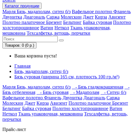
Каталог
продукции
Марля
Бязь, мадаполам, ситец б/з
Вафельное полотно
Фланель
Двунитка
Диагональ
Саржа
Молескин
Джет
Кирза
Авизент
Полотно палаточное
Брезент
Бельтинг
Байка суровая
Полотно
холстопрошивное
Ватин
Неткол
Ткань упаковочная,
мешковина
Техсалфетка, ветошь, перчатки
Товаров: 0 (0 р.)
Ваша корзина пуста!
Главная
Бязь, мадаполам, ситец б/з
Бязь суровая (ширина 165 см, плотность 100 гр./м²)
Марля
Бязь, мадаполам, ситец б/з
- Бязь гладкокрашенная
-
Бязь отбеленная
- Бязь суровая
- Мадаполам
- Ситец б/з
Вафельное полотно
Фланель
Двунитка
Диагональ
Саржа
Молескин
Джет
Кирза
Авизент
Полотно палаточное
Брезент
Бельтинг
Байка суровая
Полотно холстопрошивное
Ватин
Неткол
Ткань упаковочная, мешковина
Техсалфетка, ветошь,
перчатки
Прайс-лист