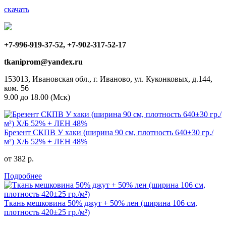
скачать
+7-996-919-37-52, +7-902-317-52-17
tkaniprom@yandex.ru
153013, Ивановская обл., г. Иваново, ул. Куконковых, д.144,
ком. 56
9.00 до 18.00 (Мск)
Брезент СКПВ У хаки (ширина 90 см, плотность 640±30 гр./
м²) Х/Б 52% + ЛЕН 48%
от 382 р.
Подробнее
Ткань мешковина 50% джут + 50% лен (ширина 106 см,
плотность 420±25 гр./м²)