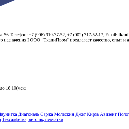
. 56 Телефон: +7 (996) 919-37-52, +7 (902) 317-52-17, Email:
tkan
го назначения I ООО "ТканиПром" предлагает качество, опыт и 
до 18.10(мск)
Двунитка
Диагональ
Саржа
Молескин
Джет
Кирза
Авизент
Поло
а
Техсалфетка, ветошь, перчатки