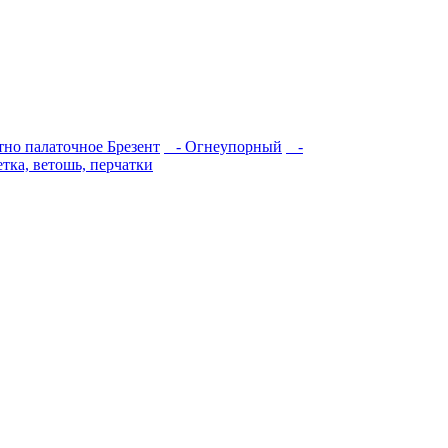
тно палаточное
Брезент
- Огнеупорный
-
тка, ветошь, перчатки