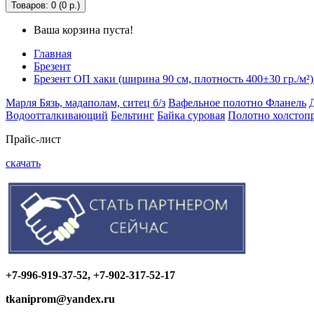
Товаров: 0 (0 р.)
Ваша корзина пуста!
Главная
Брезент
Брезент ОП хаки (ширина 90 см, плотность 400±30 гр./м
Марля
Бязь, мадаполам, ситец б/з
Вафельное полотно
Фланель
Водоотталкивающий
Бельтинг
Байка суровая
Полотно холстоп
Прайс-лист
скачать
+7-996-919-37-52, +7-902-317-52-17
tkaniprom@yandex.ru