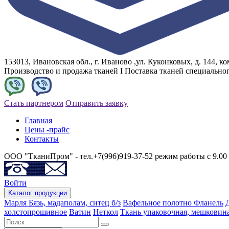
153013, Ивановская обл., г. Иваново ,ул. Куконковых, д. 144, ком
Производство и продажа тканей I Поставка тканей специально
Стать партнером
Отправить заявку
Главная
Цены -прайс
Контакты
ООО "ТканиПром" - тел.+7(996)919-37-52 режим работы с 9.00 
Войти
Каталог
продукции
Марля
Бязь, мадаполам, ситец б/з
Вафельное полотно
Фланель
холстопрошивное
Ватин
Неткол
Ткань упаковочная, мешковин