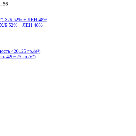
. 56
) Х/Б 52% + ЛЕН 48%
ь 420±25 гр./м²)