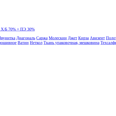
²) Х/Б 70% + ПЭ 30%
Двунитка
Диагональ
Саржа
Молескин
Джет
Кирза
Авизент
Поло
рошивное
Ватин
Неткол
Ткань упаковочная, мешковина
Техсалфе