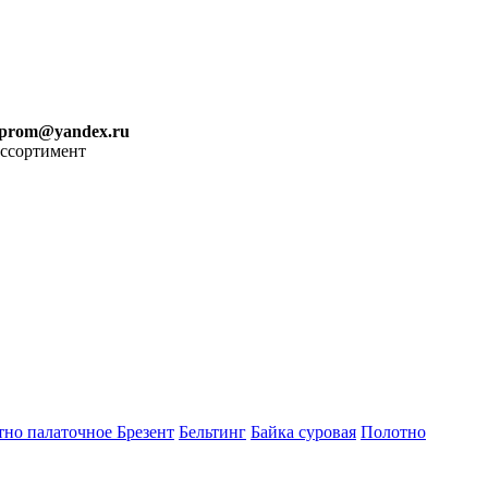
iprom@yandex.ru
ассортимент
тно палаточное
Брезент
Бельтинг
Байка суровая
Полотно