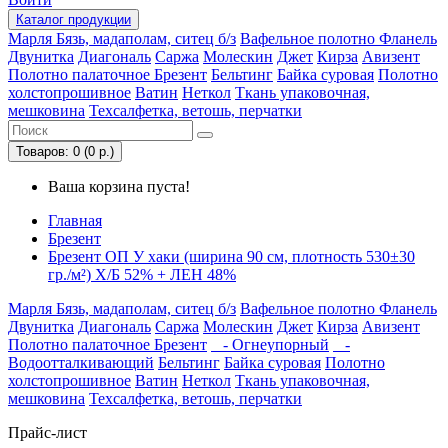
Каталог
продукции
Марля
Бязь, мадаполам, ситец б/з
Вафельное полотно
Фланель
Двунитка
Диагональ
Саржа
Молескин
Джет
Кирза
Авизент
Полотно палаточное
Брезент
Бельтинг
Байка суровая
Полотно
холстопрошивное
Ватин
Неткол
Ткань упаковочная,
мешковина
Техсалфетка, ветошь, перчатки
Товаров: 0 (0 р.)
Ваша корзина пуста!
Главная
Брезент
Брезент ОП У хаки (ширина 90 см, плотность 530±30
гр./м²) Х/Б 52% + ЛЕН 48%
Марля
Бязь, мадаполам, ситец б/з
Вафельное полотно
Фланель
Двунитка
Диагональ
Саржа
Молескин
Джет
Кирза
Авизент
Полотно палаточное
Брезент
- Огнеупорный
-
Водоотталкивающий
Бельтинг
Байка суровая
Полотно
холстопрошивное
Ватин
Неткол
Ткань упаковочная,
мешковина
Техсалфетка, ветошь, перчатки
Прайс-лист