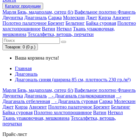
Каталог
продукции
Марля
Бязь, мадаполам, ситец б/з
Вафельное полотно
Фланель
Двунитка
Диагональ
Саржа
Молескин
Джет
Кирза
Авизент
Полотно палаточное
Брезент
Бельтинг
Байка суровая
Полотно
холстопрошивное
Ватин
Неткол
Ткань упаковочная,
мешковина
Техсалфетка, ветошь, перчатки
Товаров: 0 (0 р.)
Ваша корзина пуста!
Главная
Диагональ
Диагональ синяя (ширина 85 см, плотность 230 гр./м²)
Марля
Бязь, мадаполам, ситец б/з
Вафельное полотно
Фланель
Двунитка
Диагональ
- Диаганаль гладкокрашенная
-
Диаганаль отбеленная
- Диаганаль суровая
Саржа
Молескин
Джет
Кирза
Авизент
Полотно палаточное
Брезент
Бельтинг
Байка суровая
Полотно холстопрошивное
Ватин
Неткол
Ткань упаковочная, мешковина
Техсалфетка, ветошь,
перчатки
Прайс-лист