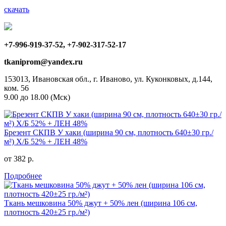
скачать
+7-996-919-37-52, +7-902-317-52-17
tkaniprom@yandex.ru
153013, Ивановская обл., г. Иваново, ул. Куконковых, д.144,
ком. 56
9.00 до 18.00 (Мск)
Брезент СКПВ У хаки (ширина 90 см, плотность 640±30 гр./
м²) Х/Б 52% + ЛЕН 48%
от 382 р.
Подробнее
Ткань мешковина 50% джут + 50% лен (ширина 106 см,
плотность 420±25 гр./м²)