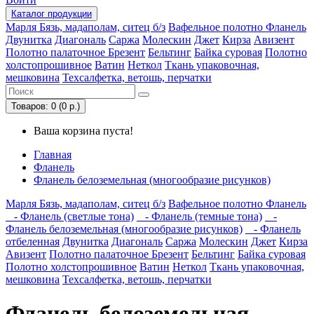
Каталог
продукции
Марля
Бязь, мадаполам, ситец б/з
Вафельное полотно
Фланель
Двунитка
Диагональ
Саржа
Молескин
Джет
Кирза
Авизент
Полотно палаточное
Брезент
Бельтинг
Байка суровая
Полотно
холстопрошивное
Ватин
Неткол
Ткань упаковочная,
мешковина
Техсалфетка, ветошь, перчатки
Товаров: 0 (0 р.)
Ваша корзина пуста!
Главная
Фланель
Фланель белоземельная (многообразие рисунков)
Марля
Бязь, мадаполам, ситец б/з
Вафельное полотно
Фланель
- Фланель (светлые тона)
- Фланель (темные тона)
-
Фланель белоземельная (многообразие рисунков)
- Фланель
отбеленная
Двунитка
Диагональ
Саржа
Молескин
Джет
Кирза
Авизент
Полотно палаточное
Брезент
Бельтинг
Байка суровая
Полотно холстопрошивное
Ватин
Неткол
Ткань упаковочная,
мешковина
Техсалфетка, ветошь, перчатки
Фланель белоземельная