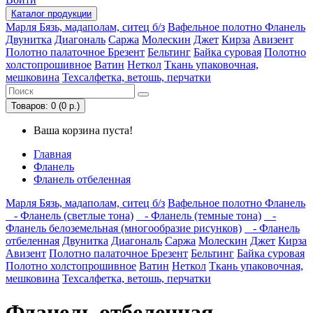
Каталог
продукции
Марля
Бязь, мадаполам, ситец б/з
Вафельное полотно
Фланель
Двунитка
Диагональ
Саржа
Молескин
Джет
Кирза
Авизент
Полотно палаточное
Брезент
Бельтинг
Байка суровая
Полотно
холстопрошивное
Ватин
Неткол
Ткань упаковочная,
мешковина
Техсалфетка, ветошь, перчатки
Товаров: 0 (0 р.)
Ваша корзина пуста!
Главная
Фланель
Фланель отбеленная
Марля
Бязь, мадаполам, ситец б/з
Вафельное полотно
Фланель
- Фланель (светлые тона)
- Фланель (темные тона)
-
Фланель белоземельная (многообразие рисунков)
- Фланель
отбеленная
Двунитка
Диагональ
Саржа
Молескин
Джет
Кирза
Авизент
Полотно палаточное
Брезент
Бельтинг
Байка суровая
Полотно холстопрошивное
Ватин
Неткол
Ткань упаковочная,
мешковина
Техсалфетка, ветошь, перчатки
Фланель отбеленная