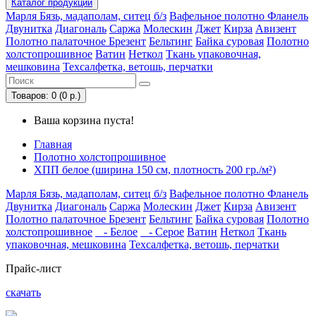
Каталог
продукции
Марля
Бязь, мадаполам, ситец б/з
Вафельное полотно
Фланель
Двунитка
Диагональ
Саржа
Молескин
Джет
Кирза
Авизент
Полотно палаточное
Брезент
Бельтинг
Байка суровая
Полотно
холстопрошивное
Ватин
Неткол
Ткань упаковочная,
мешковина
Техсалфетка, ветошь, перчатки
Товаров: 0 (0 р.)
Ваша корзина пуста!
Главная
Полотно холстопрошивное
ХПП белое (ширина 150 см, плотность 200 гр./м²)
Марля
Бязь, мадаполам, ситец б/з
Вафельное полотно
Фланель
Двунитка
Диагональ
Саржа
Молескин
Джет
Кирза
Авизент
Полотно палаточное
Брезент
Бельтинг
Байка суровая
Полотно
холстопрошивное
- Белое
- Серое
Ватин
Неткол
Ткань
упаковочная, мешковина
Техсалфетка, ветошь, перчатки
Прайс-лист
скачать