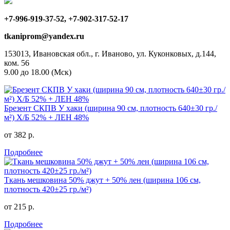
+7-996-919-37-52, +7-902-317-52-17
tkaniprom@yandex.ru
153013, Ивановская обл., г. Иваново, ул. Куконковых, д.144,
ком. 56
9.00 до 18.00 (Мск)
Брезент СКПВ У хаки (ширина 90 см, плотность 640±30 гр./
м²) Х/Б 52% + ЛЕН 48%
от 382 р.
Подробнее
Ткань мешковина 50% джут + 50% лен (ширина 106 см,
плотность 420±25 гр./м²)
от 215 р.
Подробнее