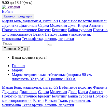
9.00 до 18.10(мск)
Войти
Каталог
продукции
Марля
Бязь, мадаполам, ситец б/з
Вафельное полотно
Фланель
Двунитка
Диагональ
Саржа
Молескин
Джет
Кирза
Авизент
Полотно палаточное
Брезент
Бельтинг
Байка суровая
Полотно
холстопрошивное
Ватин
Неткол
Ткань упаковочная,
мешковина
Техсалфетка, ветошь, перчатки
Товаров: 0 (0 р.)
Ваша корзина пуста!
Главная
Марля
Марля медицинская отбеленная (ширина 90 см,
плотность 32 гр./м²). В ролике 1000 м.
Марля
Бязь, мадаполам, ситец б/з
Вафельное полотно
Фланель
Двунитка
Диагональ
Саржа
Молескин
Джет
Кирза
Авизент
Полотно палаточное
Брезент
Бельтинг
Байка суровая
Полотно
холстопрошивное
Ватин
Неткол
Ткань упаковочная,
мешковина
Техсалфетка, ветошь, перчатки