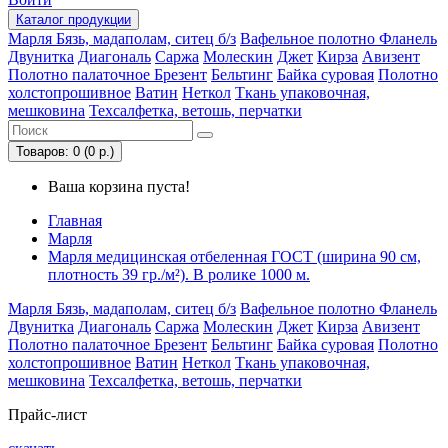
Каталог
продукции
Марля
Бязь, мадаполам, ситец б/з
Вафельное полотно
Фланель
Двунитка
Диагональ
Саржа
Молескин
Джет
Кирза
Авизент
Полотно палаточное
Брезент
Бельтинг
Байка суровая
Полотно
холстопрошивное
Ватин
Неткол
Ткань упаковочная,
мешковина
Техсалфетка, ветошь, перчатки
Товаров: 0 (0 р.)
Ваша корзина пуста!
Главная
Марля
Марля медицинская отбеленная ГОСТ (ширина 90 см,
плотность 39 гр./м²). В ролике 1000 м.
Марля
Бязь, мадаполам, ситец б/з
Вафельное полотно
Фланель
Двунитка
Диагональ
Саржа
Молескин
Джет
Кирза
Авизент
Полотно палаточное
Брезент
Бельтинг
Байка суровая
Полотно
холстопрошивное
Ватин
Неткол
Ткань упаковочная,
мешковина
Техсалфетка, ветошь, перчатки
Прайс-лист