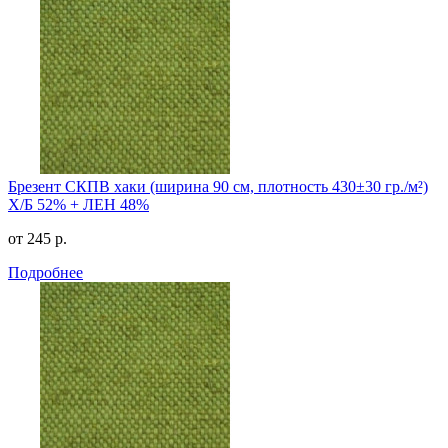
Брезент СКПВ хаки (ширина 90 см, плотность 430±30 гр./м²)
Х/Б 52% + ЛЕН 48%
от 245 р.
Подробнее