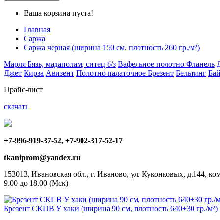
Ваша корзина пуста!
Главная
Саржа
Саржа черная (ширина 150 см, плотность 260 гр./м²)
Марля
Бязь, мадаполам, ситец б/з
Вафельное полотно
Фланель
Джет
Кирза
Авизент
Полотно палаточное
Брезент
Бельтинг
Бай
Прайс-лист
скачать
+7-996-919-37-52, +7-902-317-52-17
tkaniprom@yandex.ru
153013, Ивановская обл., г. Иваново, ул. Куконковых, д.144, ком
9.00 до 18.00 (Мск)
Брезент СКПВ У хаки (ширина 90 см, плотность 640±30 гр./м²