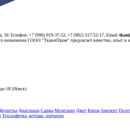
. 56 Телефон: +7 (996) 919-37-52, +7 (902) 317-52-17, Email:
tkan
го назначения I ООО "ТканиПром" предлагает качество, опыт и 
до 18.10(мск)
Двунитка
Диагональ
Саржа
Молескин
Джет
Кирза
Авизент
Поло
а
Техсалфетка, ветошь, перчатки