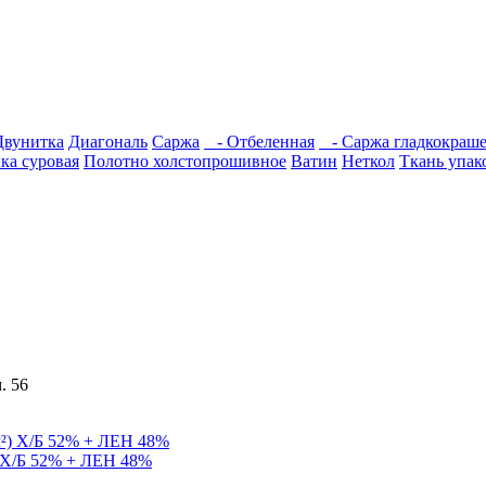
Двунитка
Диагональ
Саржа
- Отбеленная
- Саржа гладкокраш
ка суровая
Полотно холстопрошивное
Ватин
Неткол
Ткань упак
. 56
) Х/Б 52% + ЛЕН 48%