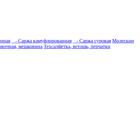
енная
- Саржа камуфлированная
- Саржа суровая
Молескин
овочная, мешковина
Техсалфетка, ветошь, перчатки