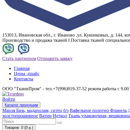
153013, Ивановская обл., г. Иваново ,ул. Куконковых, д. 144, ком
Производство и продажа тканей I Поставка тканей специально
Стать партнером
Отправить заявку
Главная
Цены -прайс
Контакты
ООО "ТканиПром" - тел.+7(996)919-37-52 режим работы с 9.00 
Войти
Каталог
продукции
Марля
Бязь, мадаполам, ситец б/з
Вафельное полотно
Фланель
холстопрошивное
Ватин
Неткол
Ткань упаковочная, мешковин
Товаров: 0 (0 р.)