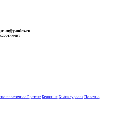
iprom@yandex.ru
ассортимент
тно палаточное
Брезент
Бельтинг
Байка суровая
Полотно