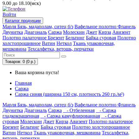
9.00 до 18.10(мск)
Войти
Каталог
продукции
Марля
Бязь, мадаполам, ситец б/з
Вафельное полотно
Фланель
Двунитка
Диагональ
Саржа
Молескин
Джет
Кирза
Авизент
Полотно палаточное
Брезент
Бельтинг
Байка суровая
Полотно
холстопрошивное
Ватин
Неткол
Ткань упаковочная,
мешковина
Техсалфетка, ветошь, перчатки
Товаров: 0 (0 р.)
Ваша корзина пуста!
Главная
Саржа
Саржа синяя (ширина 150 см, плотность 260 гр./м²)
Марля
Бязь, мадаполам, ситец б/з
Вафельное полотно
Фланель
Двунитка
Диагональ
Саржа
- Отбеленная
- Саржа
гладкокрашенная
- Саржа камуфлированная
- Саржа
суровая
Молескин
Джет
Кирза
Авизент
Полотно палаточное
Брезент
Бельтинг
Байка суровая
Полотно холстопрошивное
Ватин
Неткол
Ткань упаковочная, мешковина
Техсалфетка,
ветошь, перчатки