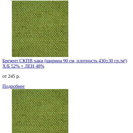
Брезент СКПВ хаки (ширина 90 см, плотность 430±30 гр./м²)
Х/Б 52% + ЛЕН 48%
от 245 р.
Подробнее