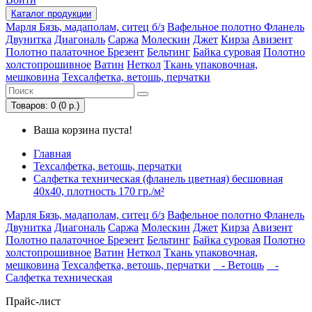
Каталог
продукции
Марля
Бязь, мадаполам, ситец б/з
Вафельное полотно
Фланель
Двунитка
Диагональ
Саржа
Молескин
Джет
Кирза
Авизент
Полотно палаточное
Брезент
Бельтинг
Байка суровая
Полотно
холстопрошивное
Ватин
Неткол
Ткань упаковочная,
мешковина
Техсалфетка, ветошь, перчатки
Товаров: 0 (0 р.)
Ваша корзина пуста!
Главная
Техсалфетка, ветошь, перчатки
Салфетка техническая (фланель цветная) бесшовная
40х40, плотность 170 гр./м²
Марля
Бязь, мадаполам, ситец б/з
Вафельное полотно
Фланель
Двунитка
Диагональ
Саржа
Молескин
Джет
Кирза
Авизент
Полотно палаточное
Брезент
Бельтинг
Байка суровая
Полотно
холстопрошивное
Ватин
Неткол
Ткань упаковочная,
мешковина
Техсалфетка, ветошь, перчатки
- Ветошь
-
Салфетка техническая
Прайс-лист