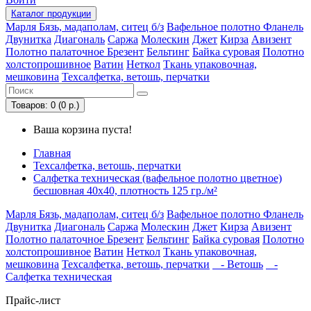
Каталог
продукции
Марля
Бязь, мадаполам, ситец б/з
Вафельное полотно
Фланель
Двунитка
Диагональ
Саржа
Молескин
Джет
Кирза
Авизент
Полотно палаточное
Брезент
Бельтинг
Байка суровая
Полотно
холстопрошивное
Ватин
Неткол
Ткань упаковочная,
мешковина
Техсалфетка, ветошь, перчатки
Товаров: 0 (0 р.)
Ваша корзина пуста!
Главная
Техсалфетка, ветошь, перчатки
Салфетка техническая (вафельное полотно цветное)
бесшовная 40х40, плотность 125 гр./м²
Марля
Бязь, мадаполам, ситец б/з
Вафельное полотно
Фланель
Двунитка
Диагональ
Саржа
Молескин
Джет
Кирза
Авизент
Полотно палаточное
Брезент
Бельтинг
Байка суровая
Полотно
холстопрошивное
Ватин
Неткол
Ткань упаковочная,
мешковина
Техсалфетка, ветошь, перчатки
- Ветошь
-
Салфетка техническая
Прайс-лист