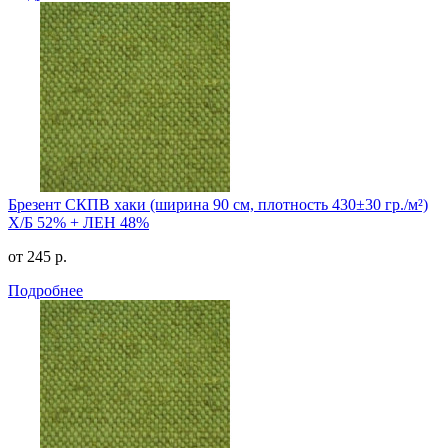
Брезент СКПВ хаки (ширина 90 см, плотность 430±30 гр./м²)
Х/Б 52% + ЛЕН 48%
от 245 р.
Подробнее