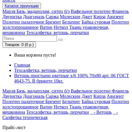
Каталог
продукции
Марля
Бязь, мадаполам, ситец б/з
Вафельное полотно
Фланель
Двунитка
Диагональ
Саржа
Молескин
Джет
Кирза
Авизент
Полотно палаточное
Брезент
Бельтинг
Байка суровая
Полотно
холстопрошивное
Ватин
Неткол
Ткань упаковочная,
мешковина
Техсалфетка, ветошь, перчатки
Товаров: 0 (0 р.)
Ваша корзина пуста!
Главная
Техсалфетка, ветошь, перчатки
Ветошь простыни цветные х/б 100% 70х80 арт. 06 ГОСТ
4643-75. В брикете 10кг.
Марля
Бязь, мадаполам, ситец б/з
Вафельное полотно
Фланель
Двунитка
Диагональ
Саржа
Молескин
Джет
Кирза
Авизент
Полотно палаточное
Брезент
Бельтинг
Байка суровая
Полотно
холстопрошивное
Ватин
Неткол
Ткань упаковочная,
мешковина
Техсалфетка, ветошь, перчатки
- Ветошь
-
Салфетка техническая
Прайс-лист