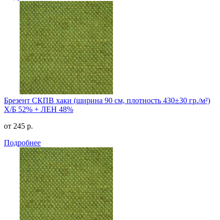
Брезент СКПВ хаки (ширина 90 см, плотность 430±30 гр./м²)
Х/Б 52% + ЛЕН 48%
от 245 р.
Подробнее