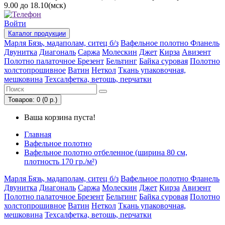
9.00 до 18.10(мск)
Войти
Каталог
продукции
Марля
Бязь, мадаполам, ситец б/з
Вафельное полотно
Фланель
Двунитка
Диагональ
Саржа
Молескин
Джет
Кирза
Авизент
Полотно палаточное
Брезент
Бельтинг
Байка суровая
Полотно
холстопрошивное
Ватин
Неткол
Ткань упаковочная,
мешковина
Техсалфетка, ветошь, перчатки
Товаров: 0 (0 р.)
Ваша корзина пуста!
Главная
Вафельное полотно
Вафельное полотно отбеленное (ширина 80 см,
плотность 170 гр./м²)
Марля
Бязь, мадаполам, ситец б/з
Вафельное полотно
Фланель
Двунитка
Диагональ
Саржа
Молескин
Джет
Кирза
Авизент
Полотно палаточное
Брезент
Бельтинг
Байка суровая
Полотно
холстопрошивное
Ватин
Неткол
Ткань упаковочная,
мешковина
Техсалфетка, ветошь, перчатки